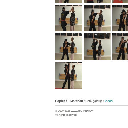
Hapkido
/
Materiāli
/
Foto galerija
/
Video
© 2009-2026 www.
HAPKIDO
.lv
All rights reserved.