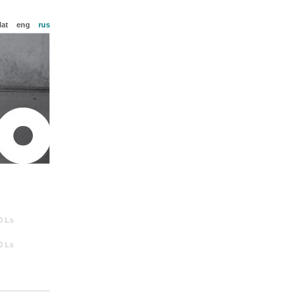
lat
eng
rus
0 Ls
0 Ls