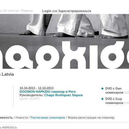
или
Зарегистрироваться
 Latvia
10.10.2013 - 12.10.2013
DVD с Dan
DOOWON HAPKIDO семинар в Риге
семинаром
5.0
Руководитель:
Chago Rodriguez Segura
Цена: 40.00 €
DVD с Gup
семинаром
5.0
ивность
/
Новости
/
Расписание семинаров
/
Форма регистрации на семинар
w.
HAPKIDO
.lv